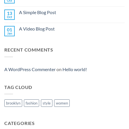
Oct
A Simple Blog Post
13
Oct
A Video Blog Post
01
Jan
RECENT COMMENTS
A WordPress Commenter
on
Hello world!
TAG CLOUD
brooklyn
fashion
style
women
CATEGORIES